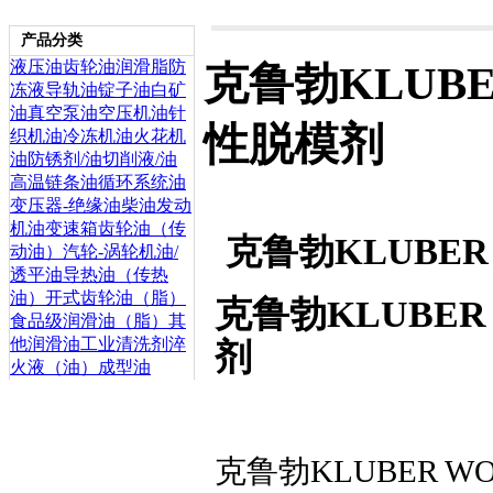
产品分类
液压油
齿轮油
润滑脂
防
克鲁勃KLUBER
冻液
导轨油
锭子油
白矿
油
真空泵油
空压机油
针
性脱模剂
织机油
冷冻机油
火花机
油
防锈剂/油
切削液/油
高温链条油
循环系统油
变压器-绝缘油
柴油发动
机油
变速箱齿轮油（传
克鲁勃KLUBER
动油）
汽轮-涡轮机油/
透平油
导热油（传热
油）
开式齿轮油（脂）
克鲁勃KLUBER 
食品级润滑油（脂）
其
他润滑油
工业清洗剂
淬
剂
火液（油）
成型油
克鲁勃KLUBER WO