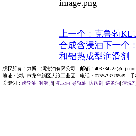
上一个：克鲁勃KLUB
合成含浸油
下一个：克
和铝热成型润滑剂
版权所有：力博士润滑油有限公司 邮箱：403334222@qq.c
地址：深圳市龙华新区大浪工业区 电话：0755-23776549 手机：1
关键词：
齿轮油
|
润滑脂
|
液压油
|
导轨油
|
防锈剂
|
链条油
|
清洗