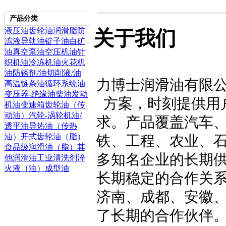
产品分类
液压油
齿轮油
润滑脂
防
关于我们
冻液
导轨油
锭子油
白矿
油
真空泵油
空压机油
针
织机油
冷冻机油
火花机
油
防锈剂/油
切削液/油
力博士润滑油有限
高温链条油
循环系统油
变压器-绝缘油
柴油发动
方案，时刻提供用
机油
变速箱齿轮油（传
动油）
汽轮-涡轮机油/
求。产品覆盖汽车
透平油
导热油（传热
油）
开式齿轮油（脂）
铁、工程、农业、
食品级润滑油（脂）
其
多知名企业的长期
他润滑油
工业清洗剂
淬
火液（油）
成型油
长期稳定的合作关
济南、成都、安徽
了长期的合作伙伴