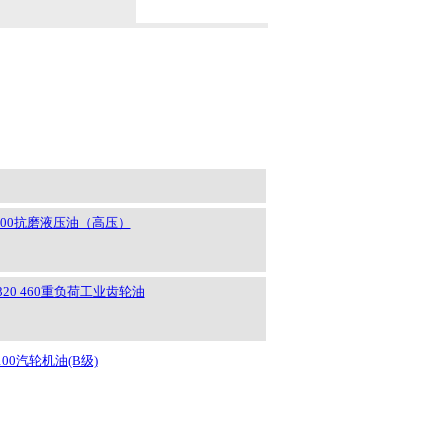
68 100抗磨液压油（高压）
0 320 460重负荷工业齿轮油
8 100汽轮机油(B级)