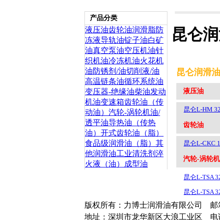
产品分类
液压油
齿轮油
润滑脂
防
昆仑润
冻液
导轨油
锭子油
白矿
油
真空泵油
空压机油
针
织机油
冷冻机油
火花机
油
防锈剂/油
切削液/油
昆仑润滑
高温链条油
循环系统油
液压油
变压器-绝缘油
柴油发动
机油
变速箱齿轮油（传
昆仑L-HM 32
动油）
汽轮-涡轮机油/
透平油
导热油（传热
齿轮油
油）
开式齿轮油（脂）
食品级润滑油（脂）
其
昆仑L-CKC 1
他润滑油
工业清洗剂
淬
汽轮-涡轮机
火液（油）
成型油
昆仑L-TSA 3
昆仑L-TSA
版权所有：力博士润滑油有限公司 邮箱：4
地址：深圳市龙华新区大浪工业区 电话：0755