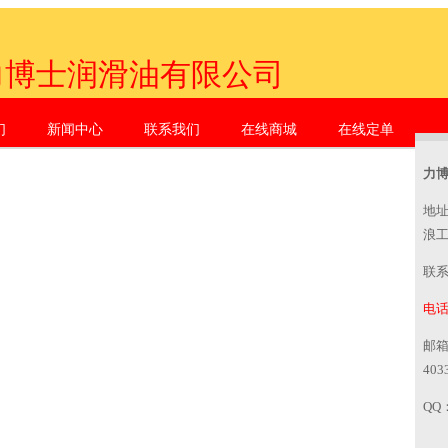
力博士润滑油有限公司
们
新闻中心
联系我们
在线商城
在线定单
zhen Li Dr. Industrial Co., Ltd.
力
地
浪
联
电话：
邮
403
QQ：