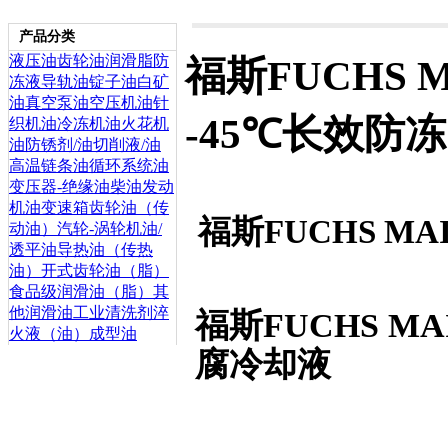
产品分类
液压油
齿轮油
润滑脂
防
福斯FUCHS MA
冻液
导轨油
锭子油
白矿
油
真空泵油
空压机油
针
-45℃长效防
织机油
冷冻机油
火花机
油
防锈剂/油
切削液/油
高温链条油
循环系统油
变压器-绝缘油
柴油发动
机油
变速箱齿轮油（传
福斯FUCHS MAI
动油）
汽轮-涡轮机油/
透平油
导热油（传热
油）
开式齿轮油（脂）
食品级润滑油（脂）
其
他润滑油
工业清洗剂
淬
福斯FUCHS MA
火液（油）
成型油
腐冷却液