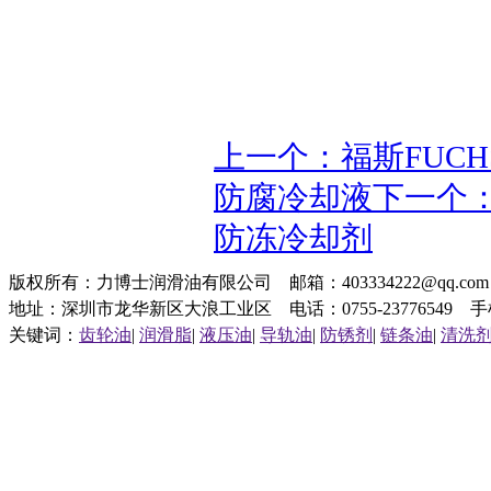
上一个：福斯FUCHS M
防腐冷却液
下一个：福
防冻冷却剂
版权所有：力博士润滑油有限公司 邮箱：403334222@qq.c
地址：深圳市龙华新区大浪工业区 电话：0755-23776549 手机：1
关键词：
齿轮油
|
润滑脂
|
液压油
|
导轨油
|
防锈剂
|
链条油
|
清洗