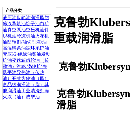
产品分类
液压油
齿轮油
润滑脂
防
克鲁勃Kluber
冻液
导轨油
锭子油
白矿
油
真空泵油
空压机油
针
重载润滑脂
织机油
冷冻机油
火花机
油
防锈剂/油
切削液/油
高温链条油
循环系统油
变压器-绝缘油
柴油发动
机油
变速箱齿轮油（传
克鲁勃Klubers
动油）
汽轮-涡轮机油/
透平油
导热油（传热
油）
开式齿轮油（脂）
食品级润滑油（脂）
其
克鲁勃Klubersy
他润滑油
工业清洗剂
淬
火液（油）
成型油
滑脂