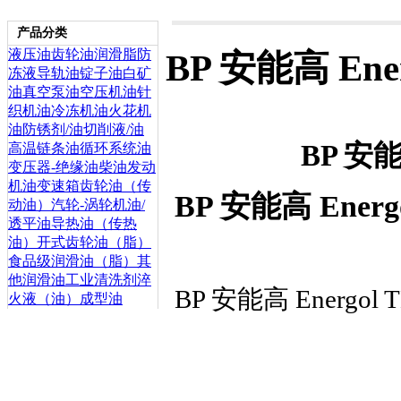
产品分类
液压油
齿轮油
润滑脂
防
BP 安能高 Ene
冻液
导轨油
锭子油
白矿
油
真空泵油
空压机油
针
织机油
冷冻机油
火花机
油
防锈剂/油
切削液/油
BP 安能
高温链条油
循环系统油
变压器-绝缘油
柴油发动
机油
变速箱齿轮油（传
BP 安能高 Ener
动油）
汽轮-涡轮机油/
透平油
导热油（传热
油）
开式齿轮油（脂）
食品级润滑油（脂）
其
他润滑油
工业清洗剂
淬
BP 安能高 Energol
火液（油）
成型油