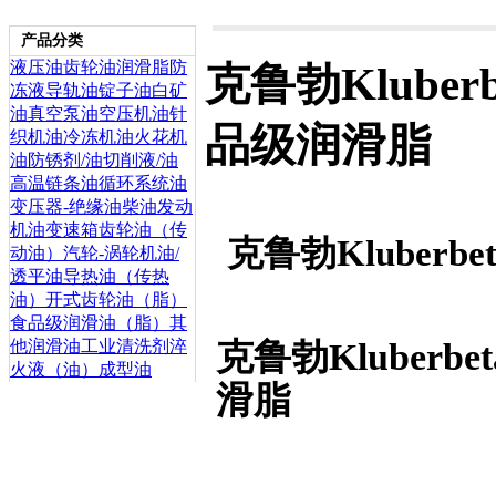
产品分类
液压油
齿轮油
润滑脂
防
克鲁勃Kluberb
冻液
导轨油
锭子油
白矿
油
真空泵油
空压机油
针
品级润滑脂
织机油
冷冻机油
火花机
油
防锈剂/油
切削液/油
高温链条油
循环系统油
变压器-绝缘油
柴油发动
机油
变速箱齿轮油（传
克鲁勃Kluberb
动油）
汽轮-涡轮机油/
透平油
导热油（传热
油）
开式齿轮油（脂）
食品级润滑油（脂）
其
克鲁勃Kluberbe
他润滑油
工业清洗剂
淬
火液（油）
成型油
滑脂