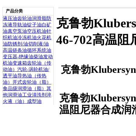
产品分类
液压油
齿轮油
润滑脂
防
克鲁勃Klubersyn
冻液
导轨油
锭子油
白矿
油
真空泵油
空压机油
针
46-702高
织机油
冷冻机油
火花机
油
防锈剂/油
切削液/油
高温链条油
循环系统油
变压器-绝缘油
柴油发动
机油
变速箱齿轮油（传
克鲁勃Klubersynth
动油）
汽轮-涡轮机油/
透平油
导热油（传热
油）
开式齿轮油（脂）
食品级润滑油（脂）
其
克鲁勃Klubersynth
他润滑油
工业清洗剂
淬
火液（油）
成型油
温阻尼器合成润