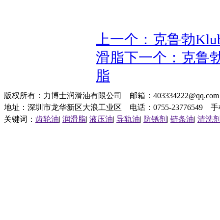
上一个：克鲁勃Klube
滑脂
下一个：克鲁勃Kl
脂
版权所有：力博士润滑油有限公司 邮箱：403334222@qq.c
地址：深圳市龙华新区大浪工业区 电话：0755-23776549 手机：1
关键词：
齿轮油
|
润滑脂
|
液压油
|
导轨油
|
防锈剂
|
链条油
|
清洗