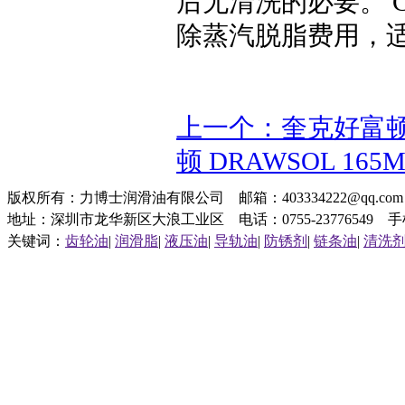
后无清洗的必要。 Ci
除蒸汽脱脂费用，
上一个：奎克好富顿 C
顿 DRAWSOL 16
版权所有：力博士润滑油有限公司 邮箱：403334222@qq.c
地址：深圳市龙华新区大浪工业区 电话：0755-23776549 手机：1
关键词：
齿轮油
|
润滑脂
|
液压油
|
导轨油
|
防锈剂
|
链条油
|
清洗