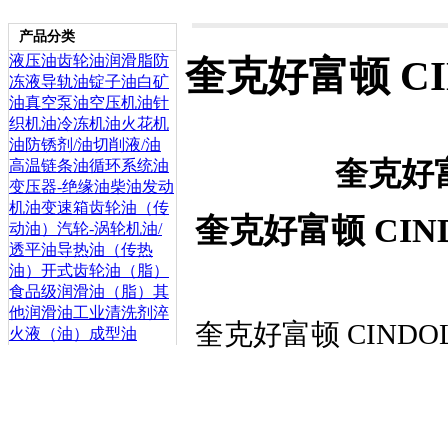
产品分类
液压油
齿轮油
润滑脂
防
奎克好富顿 CIN
冻液
导轨油
锭子油
白矿
油
真空泵油
空压机油
针
织机油
冷冻机油
火花机
油
防锈剂/油
切削液/油
奎克好富
高温链条油
循环系统油
变压器-绝缘油
柴油发动
机油
变速箱齿轮油（传
奎克好富顿 CIND
动油）
汽轮-涡轮机油/
透平油
导热油（传热
油）
开式齿轮油（脂）
食品级润滑油（脂）
其
他润滑油
工业清洗剂
淬
奎克好富顿 CINDOL
火液（油）
成型油