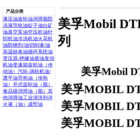
产品分类
液压油
齿轮油
润滑脂
防
美孚Mobil D
冻液
导轨油
锭子油
白矿
油
真空泵油
空压机油
针
列
织机油
冷冻机油
火花机
油
防锈剂/油
切削液/油
高温链条油
循环系统油
变压器-绝缘油
柴油发动
机油
变速箱齿轮油（传
美孚Mobil 
动油）
汽轮-涡轮机油/
透平油
导热油（传热
油）
开式齿轮油（脂）
美孚MOBIL D
食品级润滑油（脂）
其
他润滑油
工业清洗剂
淬
美孚MOBIL D
火液（油）
成型油
美孚MOBIL D