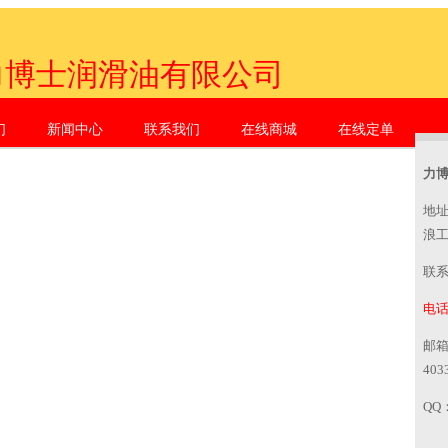
力博士润滑油有限公司
们
新闻中心
联系我们
在线商城
在线定单
zhen Li Dr. Industrial Co., Ltd.
力
地
浪
联
电话：
邮
403
QQ：