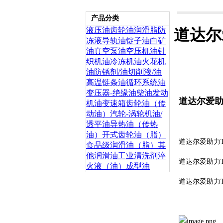
产品分类
液压油
齿轮油
润滑脂
防
道达尔
冻液
导轨油
锭子油
白矿
油
真空泵油
空压机油
针
织机油
冷冻机油
火花机
油
防锈剂/油
切削液/油
高温链条油
循环系统油
变压器-绝缘油
柴油发动
道达尔爱助力T
机油
变速箱齿轮油（传
动油）
汽轮-涡轮机油/
透平油
导热油（传热
油）
开式齿轮油（脂）
道达尔爱助力TO
食品级润滑油（脂）
其
他润滑油
工业清洗剂
淬
道达尔爱助力TO
火液（油）
成型油
道达尔爱助力TO