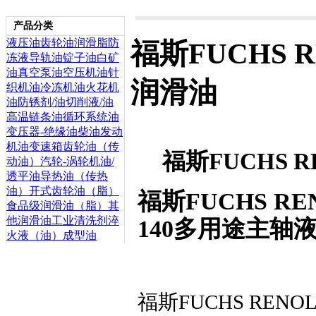
产品分类
液压油
齿轮油
润滑脂
防
福斯FUCHS 
冻液
导轨油
锭子油
白矿
油
真空泵油
空压机油
针
润滑油
织机油
冷冻机油
火花机
油
防锈剂/油
切削液/油
高温链条油
循环系统油
变压器-绝缘油
柴油发动
机油
变速箱齿轮油（传
福斯FUCHS 
动油）
汽轮-涡轮机油/
透平油
导热油（传热
油）
开式齿轮油（脂）
福斯FUCHS RENOLI
食品级润滑油（脂）
其
他润滑油
工业清洗剂
淬
140多用途主轴
火液（油）
成型油
福斯FUCHS REN