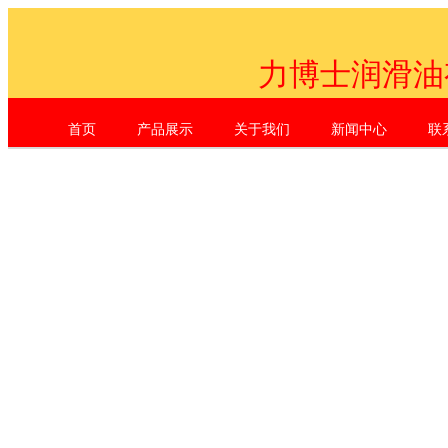
力博士润滑油
首页
产品展示
关于我们
新闻中心
联
Shenzhen Li Dr. Industrial Co., L