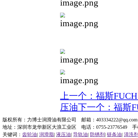
上一个：福斯FUCHS 
压油
下一个：福斯FU
版权所有：力博士润滑油有限公司 邮箱：403334222@qq.c
地址：深圳市龙华新区大浪工业区 电话：0755-23776549 手机：1
关键词：
齿轮油
|
润滑脂
|
液压油
|
导轨油
|
防锈剂
|
链条油
|
清洗