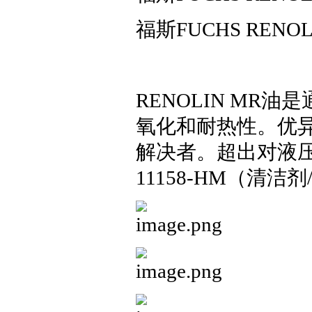
福斯FUCHS REN
RENOLIN M
氧化和耐热性。优
解决者。超出对液压油a
11158-HM（清洁