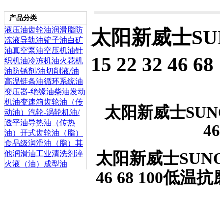
产品分类
液压油
齿轮油
润滑脂
防
太阳新威士SUNO
冻液
导轨油
锭子油
白矿
油
真空泵油
空压机油
针
15 22 32 4
织机油
冷冻机油
火花机
油
防锈剂/油
切削液/油
高温链条油
循环系统油
变压器-绝缘油
柴油发动
机油
变速箱齿轮油（传
太阳新威士SUNOCO
动油）
汽轮-涡轮机油/
透平油
导热油（传热
4
油）
开式齿轮油（脂）
食品级润滑油（脂）
其
太阳新威士SUNOCO 
他润滑油
工业清洗剂
淬
火液（油）
成型油
46 68 100低