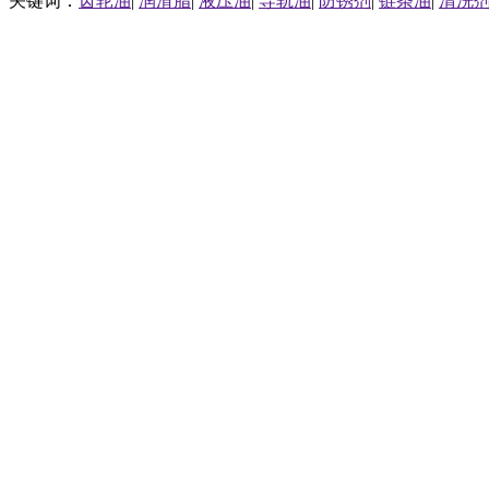
关键词：
齿轮油
|
润滑脂
|
液压油
|
导轨油
|
防锈剂
|
链条油
|
清洗