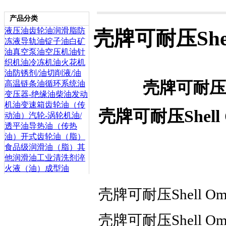
产品分类
液压油
齿轮油
润滑脂
防
壳牌可耐压Shel
冻液
导轨油
锭子油
白矿
油
真空泵油
空压机油
针
织机油
冷冻机油
火花机
油
防锈剂/油
切削液/油
壳牌可耐压Sh
高温链条油
循环系统油
变压器-绝缘油
柴油发动
机油
变速箱齿轮油（传
壳牌可耐压Shell
动油）
汽轮-涡轮机油/
透平油
导热油（传热
油）
开式齿轮油（脂）
食品级润滑油（脂）
其
他润滑油
工业清洗剂
淬
火液（油）
成型油
壳牌可耐压Shell Om
壳牌可耐压Shell Om