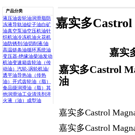
产品分类
液压油
齿轮油
润滑脂
防
嘉实多Castro
冻液
导轨油
锭子油
白矿
油
真空泵油
空压机油
针
织机油
冷冻机油
火花机
油
防锈剂/油
切削液/油
嘉实多C
高温链条油
循环系统油
变压器-绝缘油
柴油发动
机油
变速箱齿轮油（传
嘉实多Castrol Mag
动油）
汽轮-涡轮机油/
透平油
导热油（传热
油
油）
开式齿轮油（脂）
食品级润滑油（脂）
其
他润滑油
工业清洗剂
淬
火液（油）
成型油
嘉实多Castrol Mag
嘉实多Castrol Mag