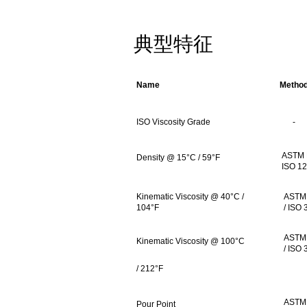
典型特征
Name
Metho
ISO Viscosity Grade
-
ASTM 
Density @ 15°C / 59°F
ISO 1
Kinematic Viscosity @ 40°C /
ASTM
104°F
/ ISO
ASTM
Kinematic Viscosity @ 100°C
/ ISO
/ 212°F
ASTM
Pour Point