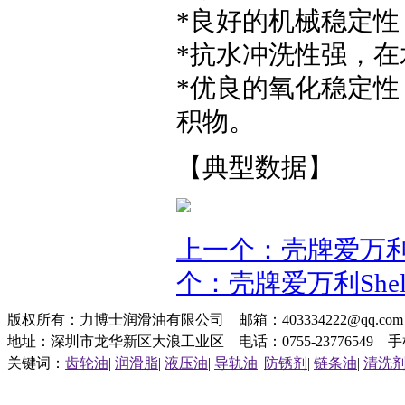
*良好的机械稳定
*抗水冲洗性强，
*优良的氧化稳定
积物。
【典型数据】
上一个：壳牌爱万利Shel
个：壳牌爱万利Shell
版权所有：力博士润滑油有限公司 邮箱：403334222@qq.c
地址：深圳市龙华新区大浪工业区 电话：0755-23776549 手机：1
关键词：
齿轮油
|
润滑脂
|
液压油
|
导轨油
|
防锈剂
|
链条油
|
清洗