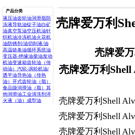
产品分类
液压油
齿轮油
润滑脂
防
壳牌爱万利Shel
冻液
导轨油
锭子油
白矿
油
真空泵油
空压机油
针
织机油
冷冻机油
火花机
油
防锈剂/油
切削液/油
壳牌爱万利S
高温链条油
循环系统油
变压器-绝缘油
柴油发动
机油
变速箱齿轮油（传
壳牌爱万利Shell
动油）
汽轮-涡轮机油/
透平油
导热油（传热
油）
开式齿轮油（脂）
食品级润滑油（脂）
其
他润滑油
工业清洗剂
淬
壳牌爱万利Shell Alv
火液（油）
成型油
壳牌爱万利Shell Al
壳牌爱万利Shell Al