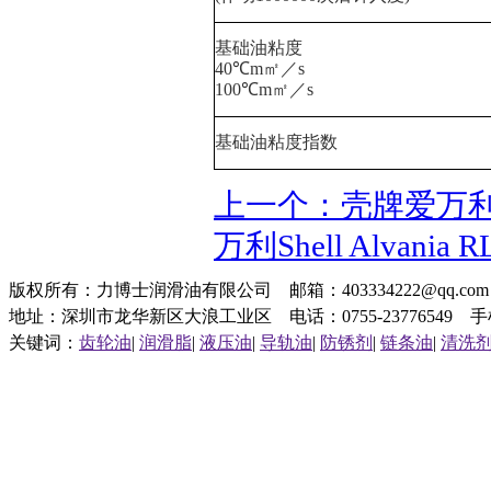
基础油粘度
40℃m㎡／s
100℃m㎡／s
基础油粘度指数
上一个：壳牌爱万利Shel
万利Shell Alvani
版权所有：力博士润滑油有限公司 邮箱：403334222@qq.c
地址：深圳市龙华新区大浪工业区 电话：0755-23776549 手机：1
关键词：
齿轮油
|
润滑脂
|
液压油
|
导轨油
|
防锈剂
|
链条油
|
清洗