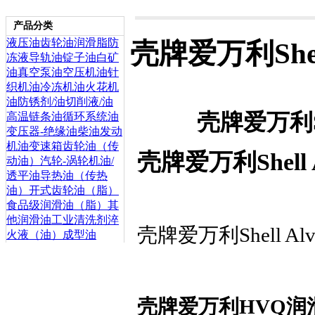
产品分类
液压油
齿轮油
润滑脂
防
壳牌爱万利Shel
冻液
导轨油
锭子油
白矿
油
真空泵油
空压机油
针
织机油
冷冻机油
火花机
油
防锈剂/油
切削液/油
壳牌爱万利Sh
高温链条油
循环系统油
变压器-绝缘油
柴油发动
机油
变速箱齿轮油（传
壳牌爱万利Shell
动油）
汽轮-涡轮机油/
透平油
导热油（传热
油）
开式齿轮油（脂）
食品级润滑油（脂）
其
他润滑油
工业清洗剂
淬
壳牌爱万利Shell A
火液（油）
成型油
壳牌爱万利HVQ润