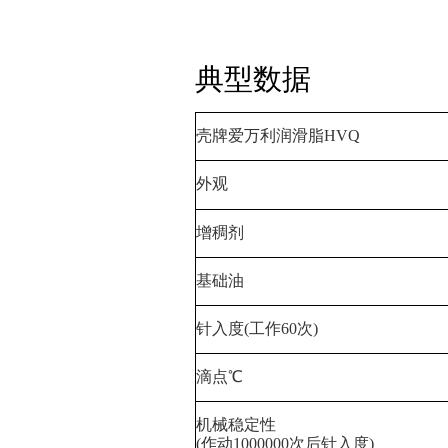
典型数据
壳牌爱万利润滑脂HVQ
外观
增稠剂
基础油
针入度(工作60次)
滴点℃
机械稳定性
(作动1000000次后针入度)