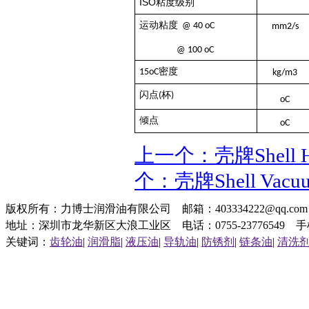
ISO
粘度级别
运动粘度
@ 40
oC
mm2/s
@
100
oC
密度
15oC
kg/m3
杯
闪点
(
)
o
C
倾点
o
C
上一个：壳牌Shell H
个：壳牌Shell Vacu
版权所有：力博士润滑油有限公司 邮箱：403334222@qq.c
地址：深圳市龙华新区大浪工业区 电话：0755-23776549 手机：1
关键词：
齿轮油
|
润滑脂
|
液压油
|
导轨油
|
防锈剂
|
链条油
|
清洗