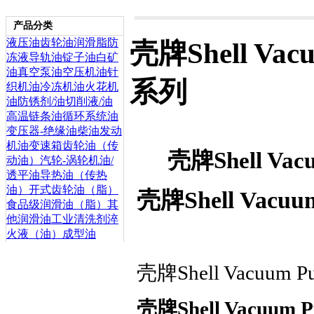
产品分类
液压油
齿轮油
润滑脂
防
壳牌Shell Vac
冻液
导轨油
锭子油
白矿
油
真空泵油
空压机油
针
系列
织机油
冷冻机油
火花机
油
防锈剂/油
切削液/油
高温链条油
循环系统油
变压器-绝缘油
柴油发动
机油
变速箱齿轮油（传
壳牌Shell Va
动油）
汽轮-涡轮机油/
透平油
导热油（传热
油）
开式齿轮油（脂）
壳牌Shell Vacu
食品级润滑油（脂）
其
他润滑油
工业清洗剂
淬
火液（油）
成型油
壳牌Shell Vacuum 
壳牌Shell Vacuum