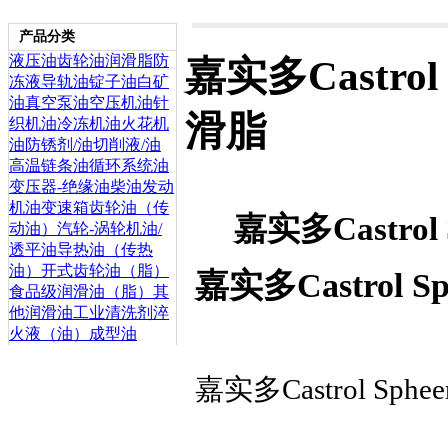
产品分类
液压油
齿轮油
润滑脂
防
嘉实多Castro
冻液
导轨油
锭子油
白矿
油
真空泵油
空压机油
针
滑脂
织机油
冷冻机油
火花机
油
防锈剂/油
切削液/油
高温链条油
循环系统油
变压器-绝缘油
柴油发动
机油
变速箱齿轮油（传
嘉实多Castro
动油）
汽轮-涡轮机油/
透平油
导热油（传热
油）
开式齿轮油（脂）
嘉实多Castrol
食品级润滑油（脂）
其
他润滑油
工业清洗剂
淬
火液（油）
成型油
嘉实多Castrol Sp