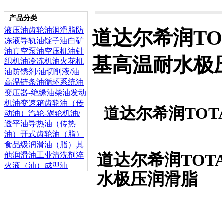
产品分类
液压油
齿轮油
润滑脂
防
道达尔希润TOT
冻液
导轨油
锭子油
白矿
油
真空泵油
空压机油
针
基高温耐水极
织机油
冷冻机油
火花机
油
防锈剂/油
切削液/油
高温链条油
循环系统油
变压器-绝缘油
柴油发动
机油
变速箱齿轮油（传
道达尔希润TOT
动油）
汽轮-涡轮机油/
透平油
导热油（传热
油）
开式齿轮油（脂）
食品级润滑油（脂）
其
道达尔希润TOTA
他润滑油
工业清洗剂
淬
火液（油）
成型油
水极压润滑脂