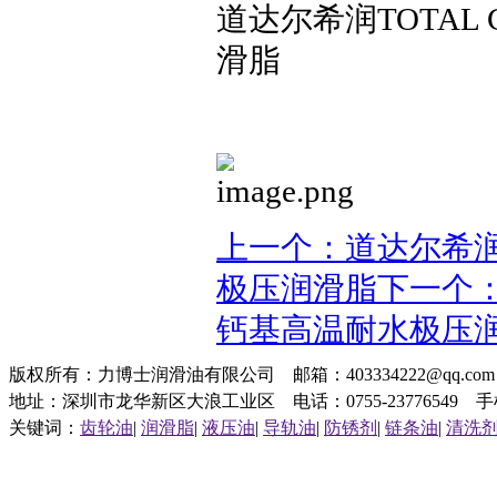
道达尔希润TOTAL
滑脂
上一个：道达尔希润T
极压润滑脂
下一个：
钙基高温耐水极压
版权所有：力博士润滑油有限公司 邮箱：403334222@qq.c
地址：深圳市龙华新区大浪工业区 电话：0755-23776549 手机：1
关键词：
齿轮油
|
润滑脂
|
液压油
|
导轨油
|
防锈剂
|
链条油
|
清洗