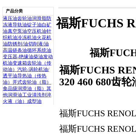
产品分类
液压油
齿轮油
润滑脂
防
福斯FUCHS R
冻液
导轨油
锭子油
白矿
油
真空泵油
空压机油
针
织机油
冷冻机油
火花机
油
防锈剂/油
切削液/油
福斯FUCH
高温链条油
循环系统油
变压器-绝缘油
柴油发动
机油
变速箱齿轮油（传
福斯FUCHS RENOL
动油）
汽轮-涡轮机油/
透平油
导热油（传热
320 460 680齿
油）
开式齿轮油（脂）
食品级润滑油（脂）
其
他润滑油
工业清洗剂
淬
火液（油）
成型油
福斯FUCHS RENOL
福斯FUCHS RENOL