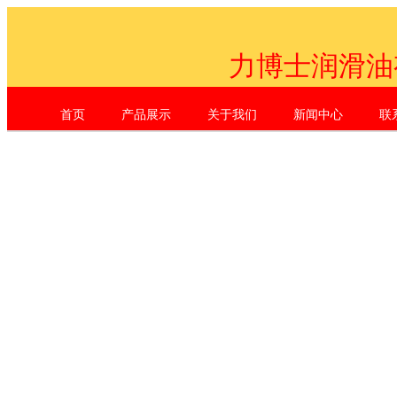
力博士润滑油
首页
产品展示
关于我们
新闻中心
联
Shenzhen Li Dr. Industrial Co., L