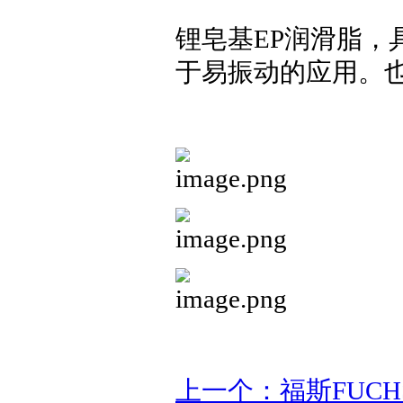
锂皂基EP润滑脂
于易振动的应用。也适
上一个：福斯FUCHS