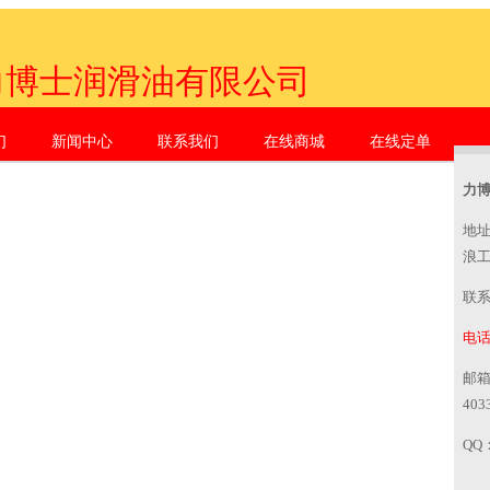
力博士润滑油有限公司
们
新闻中心
联系我们
在线商城
在线定单
zhen Li Dr. Industrial Co., Ltd.
力
地
浪
联
电话：
邮
403
QQ：