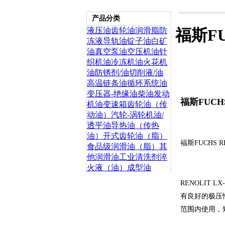
产品分类
液压油
齿轮油
润滑脂
防
福斯FU
冻液
导轨油
锭子油
白矿
油
真空泵油
空压机油
针
织机油
冷冻机油
火花机
油
防锈剂/油
切削液/油
高温链条油
循环系统油
变压器-绝缘油
柴油发动
福斯FUCH
机油
变速箱齿轮油（传
动油）
汽轮-涡轮机油/
透平油
导热油（传热
油）
开式齿轮油（脂）
福斯FUCHS R
食品级润滑油（脂）
其
他润滑油
工业清洗剂
淬
火液（油）
成型油
RENOLIT 
有良好的极压
范围内使用，短