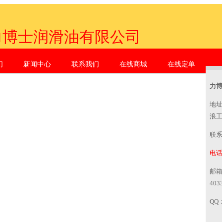
力博士润滑油有限公司
们
新闻中心
联系我们
在线商城
在线定单
zhen Li Dr. Industrial Co., Ltd.
力
地
浪
联
电话：
邮
403
QQ：