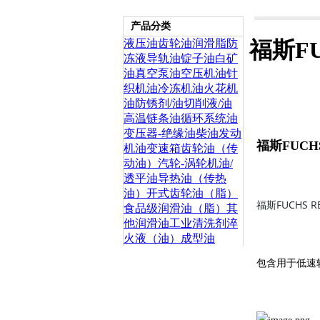
产品分类
液压油
齿轮油
润滑脂
防
福斯FU
冻液
导轨油
锭子油
白矿
油
真空泵油
空压机油
针
织机油
冷冻机油
火花机
油
防锈剂/油
切削液/油
高温链条油
循环系统油
变压器-绝缘油
柴油发动
福斯FUCHS 
机油
变速箱齿轮油（传
动油）
汽轮-涡轮机油/
透平油
导热油（传热
油）
开式齿轮油（脂）
福斯FUCHS RE
食品级润滑油（脂）
其
他润滑油
工业清洗剂
淬
火液（油）
成型油
包含用于低速轴