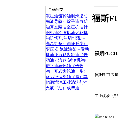
产品分类
液压油
齿轮油
润滑脂
防
福斯FU
冻液
导轨油
锭子油
白矿
油
真空泵油
空压机油
针
织机油
冷冻机油
火花机
油
防锈剂/油
切削液/油
高温链条油
循环系统油
变压器-绝缘油
柴油发动
福斯FUCHS
机油
变速箱齿轮油（传
动油）
汽轮-涡轮机油/
透平油
导热油（传热
油）
开式齿轮油（脂）
福斯FUCHS R
食品级润滑油（脂）
其
他润滑油
工业清洗剂
淬
火液（油）
成型油
工业领域中用于