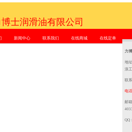
力博士润滑油有限公司
们
新闻中心
联系我们
在线商城
在线定单
zhen Li Dr. Industrial Co., Ltd.
力
地
浪
联
电话：
邮
403
QQ：